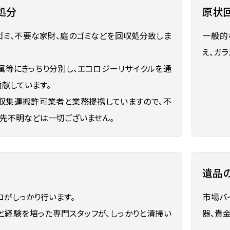
処分
原状
ゴミ、不要な家財、庭のゴミなどを回収処分致しま
一般的
え、ガ
金属等にきっちり分別し、エコロジーリサイクルを通
献しています。
収集運搬許可業者と業務提携していますので、不
き先不明などは一切ございません。
遺品
ロがしっかり行います。
市場バ
と経験を培った専門スタッフが、しっかりと清掃い
器、貴