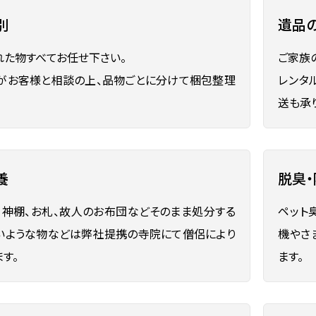
別
遺品
れた物すべてお任せ下さい。
ご家族
がお客様と相談の上、品物ごとに分けて梱包整理
レンタ
送も承
養
脱臭
、神棚、お札、故人のお布団などそのまま処分する
ペット
いような物などは弊社提携の寺院にて僧侶により
機やさ
す。
ます。