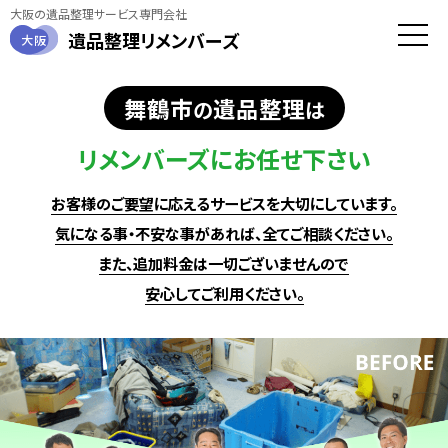
大阪の遺品整理サービス専門会社
遺品整理
リメンバーズ
大阪
toggle
naviga
舞鶴市
遺品整理
の
は
リメンバーズにお任せ下さい
お客様のご要望に応えるサービスを大切にしています。
気になる事・不安な事があれば、全てご相談ください。
また、追加料金は一切ございませんので
安心してご利用ください。