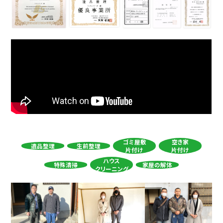
ゴミ屋敷
空き家
遺品整理
生前整理
片付け
片付け
ハウス
特殊清掃
家屋の解体
クリーニング