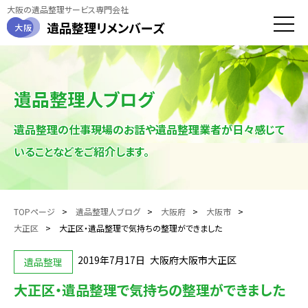
大阪の遺品整理サービス専門会社
遺品整理
リメンバーズ
大阪
toggle
naviga
遺品整理人ブログ
遺品整理の仕事現場のお話や遺品整理業者が日々感じて
いることなどをご紹介します。
TOPページ
遺品整理人ブログ
大阪府
大阪市
大正区
大正区・遺品整理で気持ちの整理ができました
2019年7月17日
大阪府大阪市大正区
遺品整理
大正区・遺品整理で気持ちの整理ができました