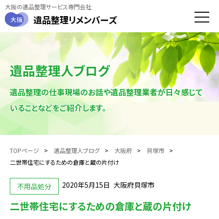
大阪の遺品整理サービス専門会社
遺品整理
リメンバーズ
大阪
toggle
naviga
遺品整理人ブログ
遺品整理の仕事現場のお話や遺品整理業者が日々感じて
いることなどをご紹介します。
TOPページ
遺品整理人ブログ
大阪府
貝塚市
二世帯住宅にするための倉庫と蔵の片付け
2020年5月15日
大阪府貝塚市
不用品処分
二世帯住宅にするための倉庫と蔵の片付け