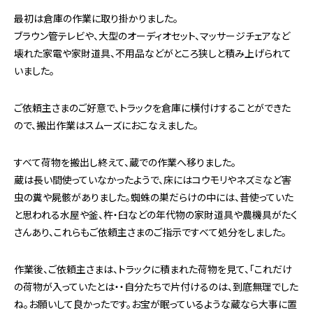
最初は倉庫の作業に取り掛かりました。
ブラウン管テレビや、大型のオーディオセット、マッサージチェアなど
壊れた家電や家財道具、不用品などがところ狭しと積み上げられて
いました。
ご依頼主さまのご好意で、トラックを倉庫に横付けすることができた
ので、搬出作業はスムーズにおこなえました。
すべて荷物を搬出し終えて、蔵での作業へ移りました。
蔵は長い間使っていなかったようで、床にはコウモリやネズミなど害
虫の糞や屍骸がありました。蜘蛛の巣だらけの中には、昔使っていた
と思われる水屋や釜、杵・臼などの年代物の家財道具や農機具がたく
さんあり、これらもご依頼主さまのご指示ですべて処分をしました。
作業後、ご依頼主さまは、トラックに積まれた荷物を見て、「これだけ
の荷物が入っていたとは・・自分たちで片付けるのは、到底無理でした
ね。お願いして良かったです。お宝が眠っているような蔵なら大事に置