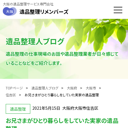
大阪の遺品整理サービス専門会社
遺品整理
リメンバーズ
大阪
toggle
naviga
遺品整理人ブログ
遺品整理の仕事現場のお話や遺品整理業者が日々感じて
いることなどをご紹介します。
TOPページ
遺品整理人ブログ
大阪府
大阪市
住吉区
お兄さまがひとり暮らしをしていた実家の遺品整理
2021年5月15日
大阪府大阪市住吉区
遺品整理
お兄さまがひとり暮らしをしていた実家の遺品