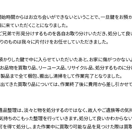
始時間からはお立ち会いができないということで、一旦鍵をお預か
に来ていただくことになりました。
ご兄弟で形見分けするものを各自お取り分けいただき、処分して良
りのものは我々に片付けをお任せしていただきました。
預かりした鍵で中に入らせていただいたあと、お家に傷がつかない
お品物を買取り品、リーユース品、リサイクル品、処分するものに分
製品まで全て梱包、搬出し清掃をして作業完了となりました。
出てきた買取り品については、作業終了後に費用から差し引かせ
遺品整理は、淡々と物を処分するのではなく、故人やご遺族等の気
気持ちのこもった整理を行っていきます。処分して良いかわからな
可を得て処分し、また作業中に買取り可能な品を見つけた際は買