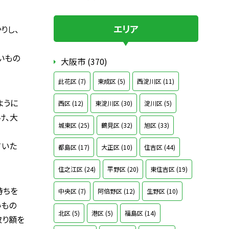
エリア
りし、
いもの
大阪市 (370)
此花区 (7)
東成区 (5)
西淀川区 (11)
ように
西区 (12)
東淀川区 (30)
淀川区 (5)
け、大
城東区 (25)
鶴見区 (32)
旭区 (33)
ていた
都島区 (17)
大正区 (10)
住吉区 (44)
住之江区 (24)
平野区 (20)
東住吉区 (19)
持ちを
中央区 (7)
阿倍野区 (12)
生野区 (10)
いもの
北区 (5)
港区 (5)
福島区 (14)
取り額を