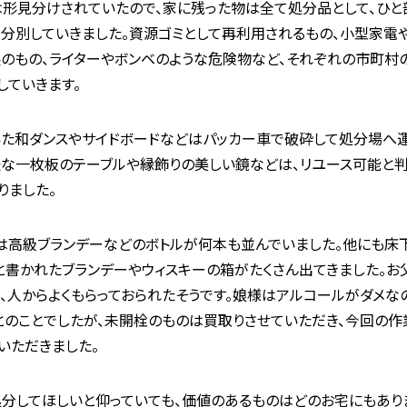
形見分けされていたので、家に残った物は全て処分品として、ひと
分別していきました。資源ゴミとして再利用されるもの、小型家電
のもの、ライターやボンベのような危険物など、それぞれの市町村
していきます。
た和ダンスやサイドボードなどはパッカー車で破砕して処分場へ
派な一枚板のテーブルや縁飾りの美しい鏡などは、リユース可能と
りました。
は高級ブランデーなどのボトルが何本も並んでいました。他にも床
と書かれたブランデーやウィスキーの箱がたくさん出てきました。お
、人からよくもらっておられたそうです。娘様はアルコールがダメな
とのことでしたが、未開栓のものは買取りさせていただき、今回の作
いただきました。
分してほしいと仰っていても、価値のあるものはどのお宅にもあり