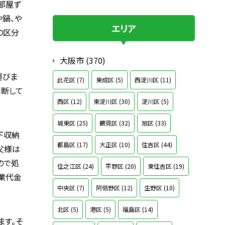
部屋ず
や鍋、や
エリア
の区分
大阪市 (370)
運びま
此花区 (7)
東成区 (5)
西淀川区 (11)
判断して
西区 (12)
東淀川区 (30)
淀川区 (5)
城東区 (25)
鶴見区 (32)
旭区 (33)
下収納
都島区 (17)
大正区 (10)
住吉区 (44)
父様は
ので処
住之江区 (24)
平野区 (20)
東住吉区 (19)
業代金
中央区 (7)
阿倍野区 (12)
生野区 (10)
北区 (5)
港区 (5)
福島区 (14)
ます。そ