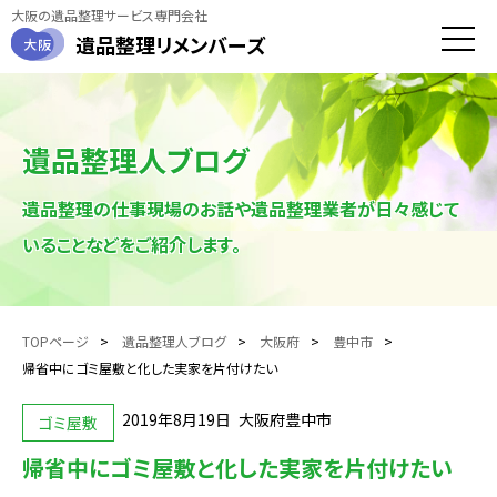
大阪の遺品整理サービス専門会社
遺品整理
リメンバーズ
大阪
toggle
naviga
遺品整理人ブログ
遺品整理の仕事現場のお話や遺品整理業者が日々感じて
いることなどをご紹介します。
TOPページ
遺品整理人ブログ
大阪府
豊中市
帰省中にゴミ屋敷と化した実家を片付けたい
2019年8月19日
大阪府豊中市
ゴミ屋敷
帰省中にゴミ屋敷と化した実家を片付けたい